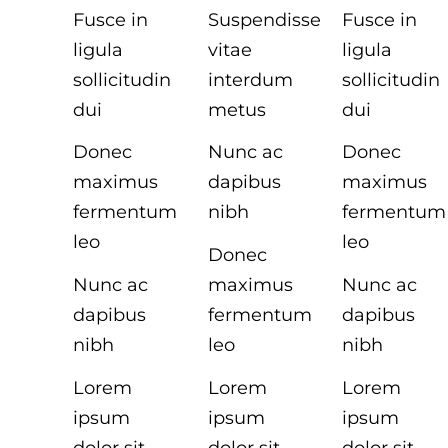
Fusce in
Suspendisse
Fusce in
ligula
vitae
ligula
sollicitudin
interdum
sollicitudin
dui
metus
dui
Donec
Nunc ac
Donec
maximus
dapibus
maximus
fermentum
nibh
fermentum
leo
leo
Donec
Nunc ac
maximus
Nunc ac
dapibus
fermentum
dapibus
nibh
leo
nibh
Lorem
Lorem
Lorem
ipsum
ipsum
ipsum
dolor sit
dolor sit
dolor sit