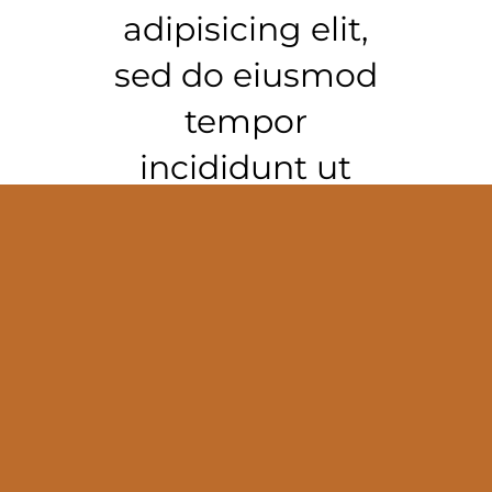
adipisicing elit,
sed do eiusmod
tempor
incididunt ut
labore et dolore
magna aliqua.
Ut enim ad
minim veniam,
quis nostrud
exercitation.